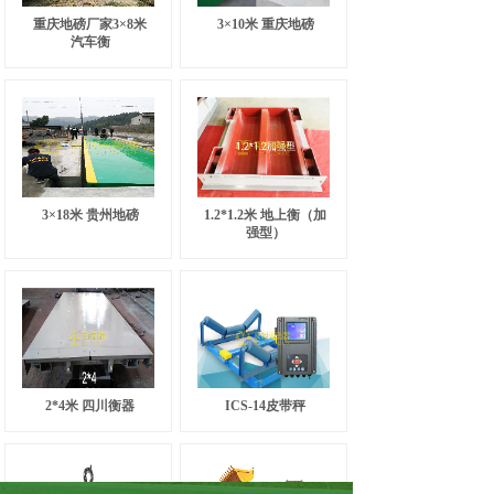
重庆地磅厂家3×8米
3×10米 重庆地磅
汽车衡
3×18米 贵州地磅
1.2*1.2米 地上衡（加
强型）
2*4米 四川衡器
ICS-14皮带秤