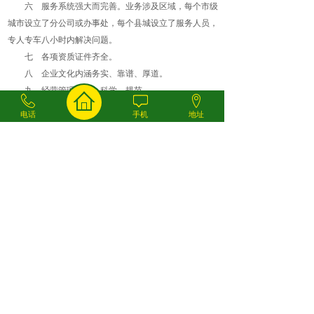
六 服务系统强大而完善。业务涉及区域，每个市级
城市设立了分公司或办事处，每个县城设立了服务人员，
专人专车八小时内解决问题。
七 各项资质证件齐全。
八 企业文化内涵务实、靠谱、厚道。
九 经营管理专业、科学、规范。
十 资信好，社会认可度高。目前为止没有一次官
电话
手机
地址
司。
售后服务热线：13908368880
衡器专家，服务使者
Big Brand and Big Manufacturer Value Quality and Service
以技术为核心，视质量为生命
免费服务热线：
持之以恒，做好衡器
400-8522-108