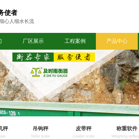
务使者
 细心人细水长流
们
厂区展示
工程案例
产品中心
机秤
吊钩秤
皮带秤
称重软件
cale
Table scale
Loader scale
Weighing softwa