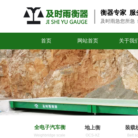
衡器专家 服
及时雨急您所急
首页
网站首页
关于我
全电子汽车衡
地上衡
装载
Weighbridge scale
OCS-XZ
Belt s