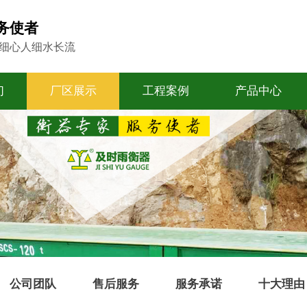
务使者
 细心人细水长流
们
厂区展示
工程案例
产品中心
公司团队
售后服务
服务承诺
十大理由