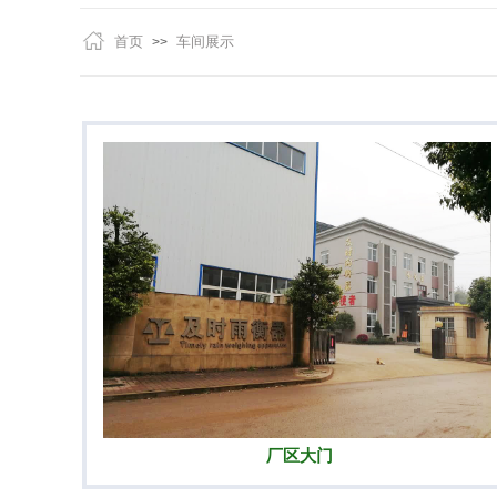
首页
车间展示
>>
厂区大门