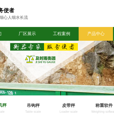
务使者
 细心人细水长流
们
厂区展示
工程案例
产品中心
机秤
吊钩秤
皮带秤
称重软件
cale
Table scale
Loader scale
Weighing softwa