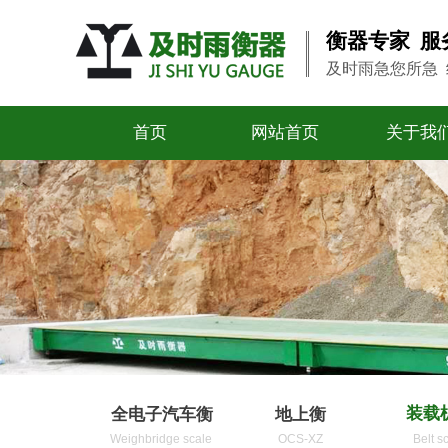
衡器专家 服
及时雨急您所急
首页
网站首页
关于我
装载
全电子汽车衡
地上衡
Weighbridge scale
OCS-XZ
Belt s